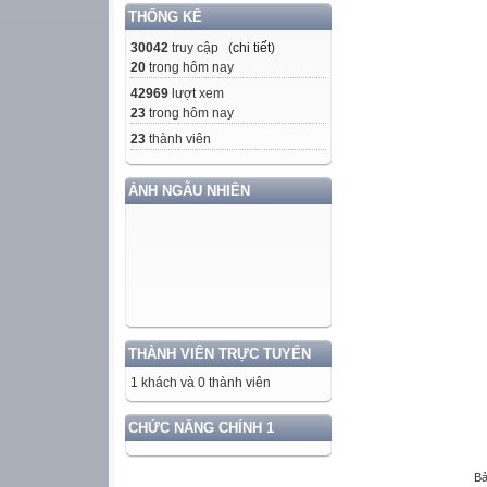
THỐNG KÊ
30042
truy cập (
chi tiết
)
20
trong hôm nay
42969
lượt xem
23
trong hôm nay
23
thành viên
ẢNH NGẪU NHIÊN
THÀNH VIÊN TRỰC TUYẾN
1 khách và 0 thành viên
CHỨC NĂNG CHÍNH 1
Bả