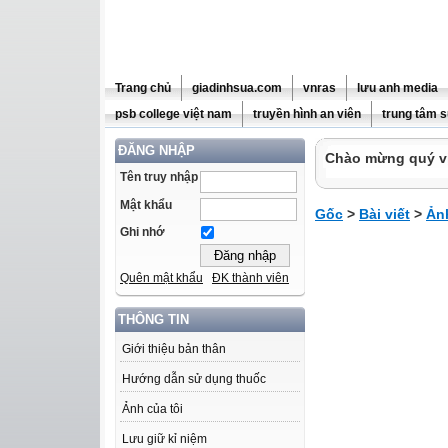
Trang chủ
giadinhsua.com
vnras
lưu anh media
psb college việt nam
truyền hình an viên
trung tâm 
ĐĂNG NHẬP
Chào mừng quý vị 
Tên truy nhập
Mật khẩu
Gốc
>
Bài viết
>
Ảnh
Ghi nhớ
Quên mật khẩu
ĐK thành viên
THÔNG TIN
Giới thiệu bản thân
Hướng dẫn sử dụng thuốc
Ảnh của tôi
Lưu giữ kỉ niệm